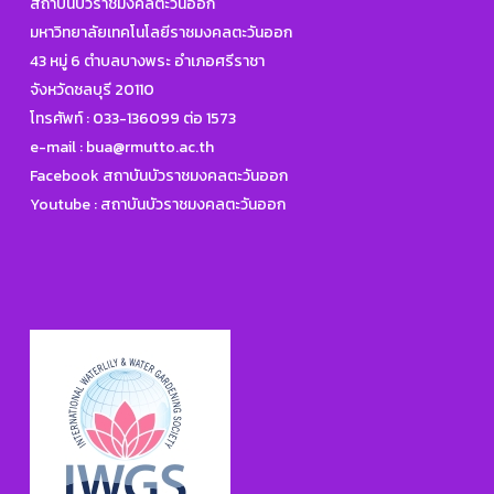
สถาบันบัวราชมงคลตะวันออก
มหาวิทยาลัยเทคโนโลยีราชมงคลตะวันออก
43 หมู่ 6 ตำบลบางพระ อำเภอศรีราชา
จังหวัดชลบุรี 20110
โทรศัพท์ :
033-136099 ต่อ 1573
e-mail :
bua@rmutto.ac.th
Facebook สถาบันบัวราชมงคลตะวันออก
Youtube : สถาบันบัวราชมงคลตะวันออก