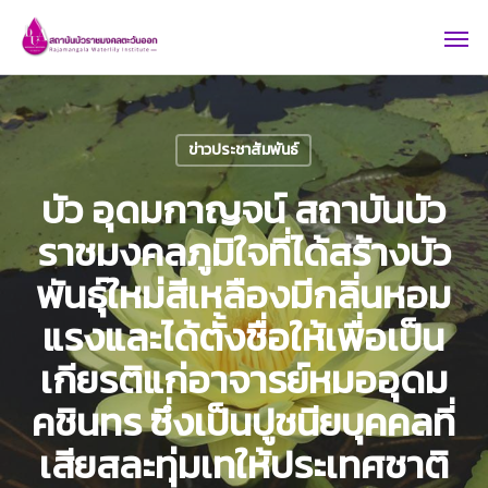
Skip
Men
to
main
content
ข่าวประชาสัมพันธ์
บัว อุดมกาญจน์ สถาบันบัว
ราชมงคลภูมิใจที่ได้สร้างบัว
พันธุ์ใหม่สีเหลืองมีกลิ่นหอม
แรงและได้ตั้งชื่อให้เพื่อเป็น
เกียรติแก่อาจารย์หมออุดม
คชินทร ซึ่งเป็นปูชนียบุคคลที่
เสียสละทุ่มเทให้ประเทศชาติ