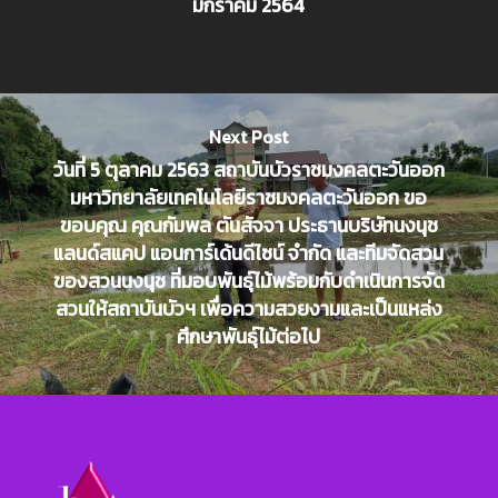
มกราคม 2564
Next Post
วันที่ 5 ตุลาคม 2563 สถาบันบัวราชมงคลตะวันออก
มหาวิทยาลัยเทคโนโลยีราชมงคลตะวันออก ขอ
ขอบคุณ คุณกัมพล ตันสัจจา ประธานบริษัทนงนุช
แลนด์สแคป แอนการ์เด้นดีไซน์ จำกัด และทีมจัดสวน
ของสวนนงนุช ที่มอบพันธุ์ไม้พร้อมกับดำเนินการจัด
สวนให้สถาบันบัวฯ เพื่อความสวยงามและเป็นแหล่ง
ศึกษาพันธุ์ไม้ต่อไป