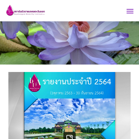
Skip
Men
to
main
content