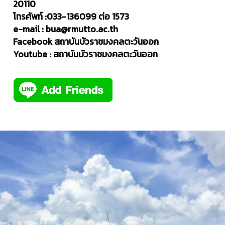
20110
โทรศัพท์ :033-136099 ต่อ 1573
e-mail :
bua@rmutto.ac.th
Facebook สถาบันบัวราชมงคลตะวันออก
Youtube : สถาบันบัวราชมงคลตะวันออก