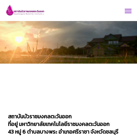
Skip
Men
to
main
content
สถาบันบัวราชมงคลตะวันออก
ที่อยู่ มหาวิทยาลัยเทคโนโลยีราชมงคลตะวันออก
43 หมู่ 6 ตำบลบางพระ อำเภอศรีราชา จังหวัดชลบุรี